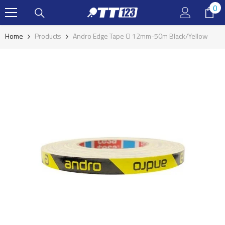
0
0
Doorgaan naar artikel
it
Home
Products
Andro Edge Tape CI 12mm-50m Black/yellow