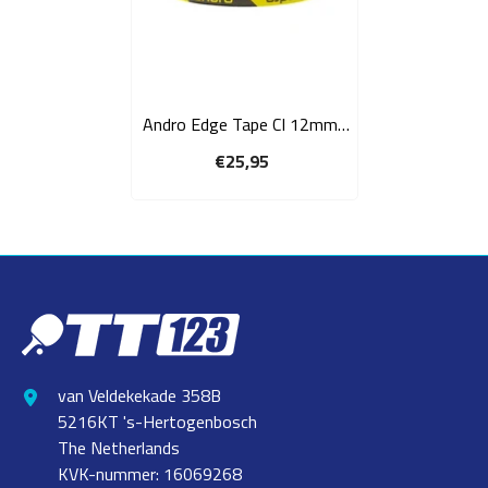
Andro Edge Tape CI 12mm-
50m black/yellow
€25,95
van Veldekekade 358B
5216KT 's-Hertogenbosch
The Netherlands
KVK-nummer: 16069268