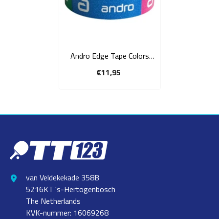
Andro Edge Tape Colors
10mm 10m green/blue/pink
€11,95
van Veldekekade 358B
5216KT 's-Hertogenbosch
The Netherlands
KVK-nummer: 16069268