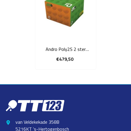
Andro Poly2S 2 ster
tafeltennisbal training -
€479,50
oranje 720 (10x72) stuks
van Veldekekade 358B
5216KT 's-Hertogenbosch