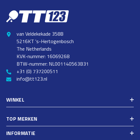
van Veldekekade 358B
5216KT 's-Hertogenbosch
The Netherlands
KVK-nummer: 16069268
BTW-nummer: NL001140563B31
+31 (0) 737200511
info@tt123.nl
WINKEL
TOP MERKEN
INFORMATIE