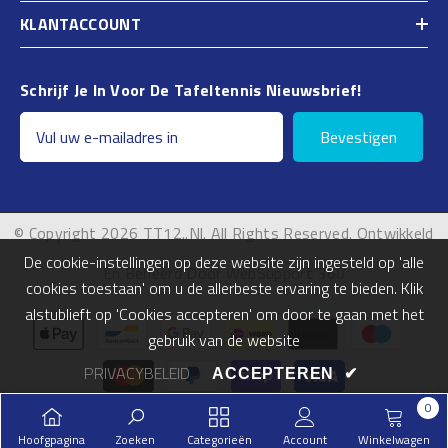
KLANTACCOUNT
Schrijf Je In Voor De Tafeltennis Nieuwsbrief!
Bevestigen
© Copyright 2026 TT12..nl. All Rights Reserved. Ontwikkeld
De cookie-instellingen op deze website zijn ingesteld op 'alle
En Beheerd Door WebSupport 360
cookies toestaan' om u de allerbeste ervaring te bieden. Klik
alstublieft op 'Cookies accepteren' om door te gaan met het
Betalingsmogelijkheden
gebruik van de website
PRIVACYBELEID
ACCEPTEREN
✔
0
0
Hoofgpagina
Zoeken
Categorieën
Account
Winkelwagen