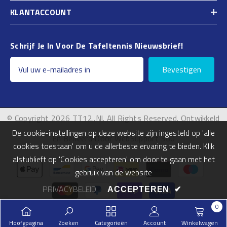
KLANTACCOUNT
Schrijf Je In Voor De Tafeltennis Nieuwsbrief!
Bevestigen
© Copyright 2026 TT12..nl. All Rights Reserved. Ontwikkeld
De cookie-instellingen op deze website zijn ingesteld op 'alle
En Beheerd Door WebSupport 360
cookies toestaan' om u de allerbeste ervaring te bieden. Klik
alstublieft op 'Cookies accepteren' om door te gaan met het
Betalingsmogelijkheden
gebruik van de website
PRIVACYBELEID
ACCEPTEREN
✔
0
0
Hoofgpagina
Zoeken
Categorieën
Account
Winkelwagen