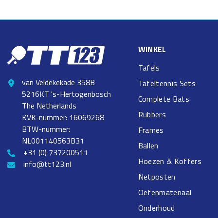
WINKEL
Tafels
van Veldekekade 358B
Tafeltennis Sets
5216KT 's-Hertogenbosch
Complete Bats
The Netherlands
Rubbers
KVK-nummer: 16069268
BTW-nummer:
Frames
NL001140563B31
Ballen
+31 (0) 737200511
Hoezen & Koffers
info@tt123.nl
Netposten
Oefenmateriaal
Onderhoud