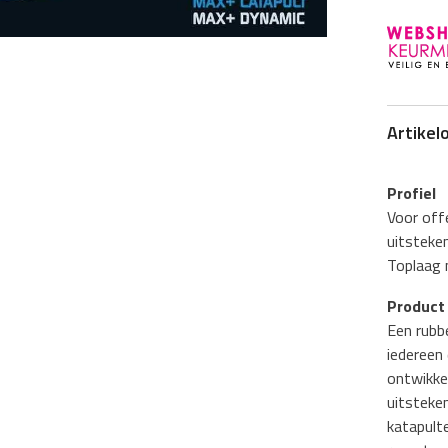
Artikel
Profiel
Voor off
uitsteke
Toplaag 
Product 
Een rubb
iedereen 
ontwikke
uitsteke
katapulte