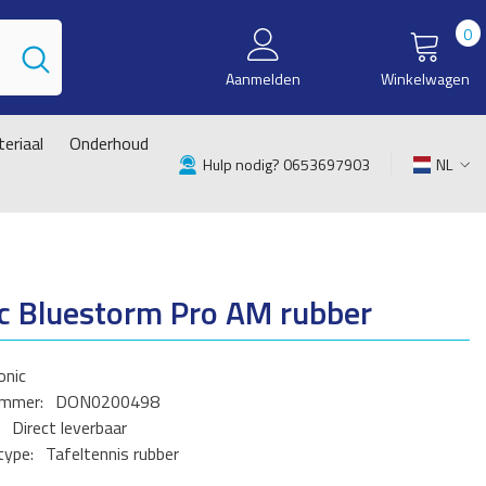
0
0
i
Aanmelden
Winkelwagen
eriaal
Onderhoud
Hulp nodig? 0653697903
NL
NL
EN
c Bluestorm Pro AM rubber
onic
ummer:
DON0200498
Direct leverbaar
type:
Tafeltennis rubber