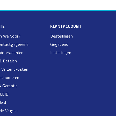
IE
KLANTACCOUNT
n We Voor?
Bestellingen
ontactgegevens
Gegevens
Voorwaarden
Instellingen
& Betalen
& Verzendkosten
Retourneren
& Garantie
LEID
leid
lde Vragen