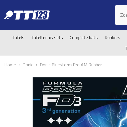
Doorgaan naar artikel
Tafels
Tafeltennis sets
Complete bats
Rubbers
Home
Donic
Donic Bluestorm Pro AM Rubber