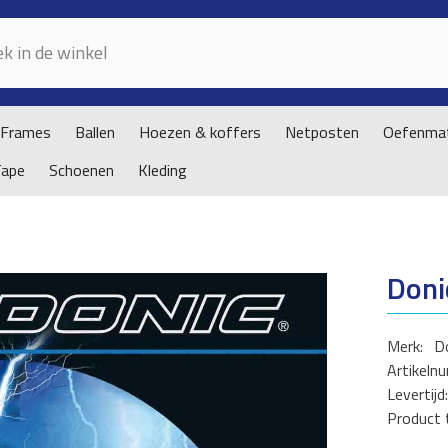
Frames
Ballen
Hoezen & koffers
Netposten
Oefenmat
Tape
Schoenen
Kleding
Doni
Merk:
D
Artikeln
Levertijd:
Product 