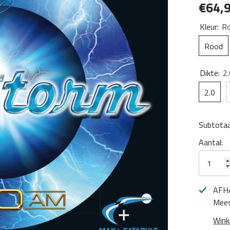
€64,
Kleur:
R
Rood
Dikte:
2.
2.0
Subtotaa
Aantal:
AFH
Mees
Wink