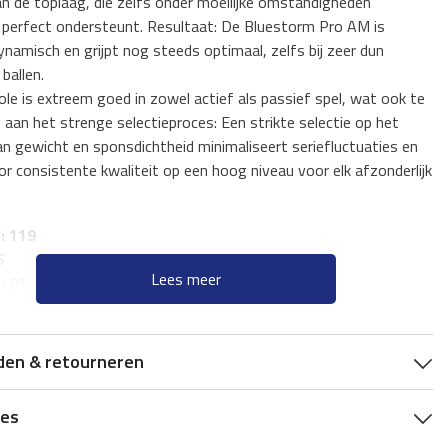
an de toplaag, die zelfs onder moeilijke omstandigheden
 perfect ondersteunt. Resultaat: De Bluestorm Pro AM is
ynamisch en grijpt nog steeds optimaal, zelfs bij zeer dun
ballen.
le is extreem goed in zowel actief als passief spel, wat ook te
 aan het strenge selectieproces: Een strikte selectie op het
an gewicht en sponsdichtheid minimaliseert seriefluctuaties en
r consistente kwaliteit op een hoog niveau voor elk afzonderlijk
: 119
5
Lees meer
: 91
: 47,5
°
den & retourneren
ies