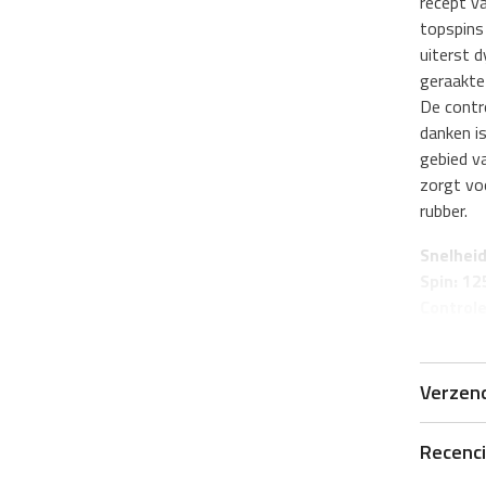
recept v
topspins
uiterst d
geraakte 
De contro
danken is
gebied v
zorgt voo
rubber.
Snelheid
Spin: 12
Controle
Hardheid
Verzen
Recenc