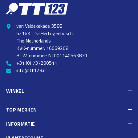
van Veldekekade 358B
5216KT 's-Hertogenbosch
The Netherlands
KVK-nummer: 16069268
BTW-nummer: NL001140563B31
+31 (0) 737200511
info@tt123.nl
WINKEL
TOP MERKEN
INFORMATIE