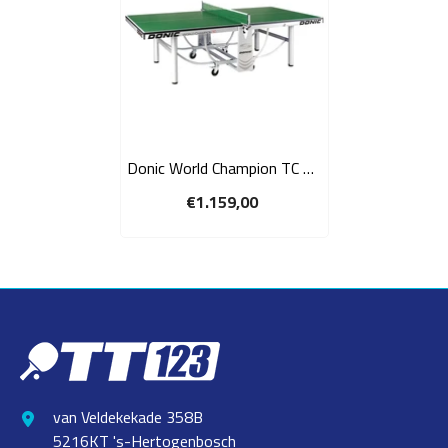
Donic World Champion TC 25
indoor competitie
€1.159,00
tafeltennistafel - groen
van Veldekekade 358B
5216KT 's-Hertogenbosch