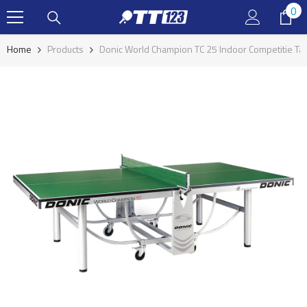
0
0
Doorgaan naar artikel
it
Home
Products
Donic World Champion TC 25 Indoor Competitie Taf