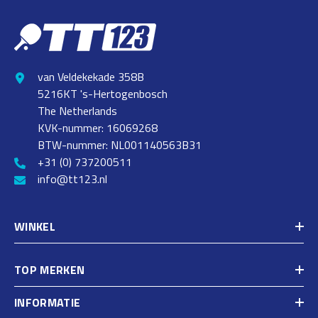
van Veldekekade 358B
5216KT 's-Hertogenbosch
The Netherlands
KVK-nummer: 16069268
BTW-nummer: NL001140563B31
+31 (0) 737200511
info@tt123.nl
WINKEL
TOP MERKEN
INFORMATIE