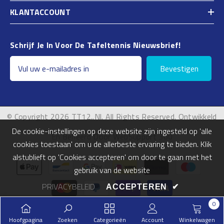
KLANTACCOUNT
Schrijf Je In Voor De Tafeltennis Nieuwsbrief!
Bevestigen
© Copyright 2026 TT12..nl. All Rights Reserved. Ontwikkeld
De cookie-instellingen op deze website zijn ingesteld op 'alle
En Beheerd Door WebSupport 360
cookies toestaan' om u de allerbeste ervaring te bieden. Klik
alstublieft op 'Cookies accepteren' om door te gaan met het
Betalingsmogelijkheden
gebruik van de website
PRIVACYBELEID
ACCEPTEREN
✔
0
0
Hoofgpagina
Zoeken
Categorieën
Account
Winkelwagen