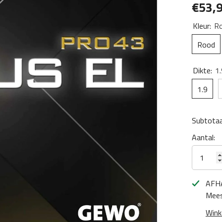
€53,
Kleur:
R
Rood
Dikte:
1.
1.9
Subtotaa
Aantal:
AFH
Mees
Wink