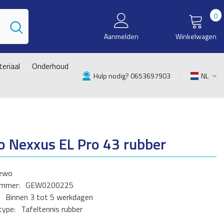
0
0
i
Aanmelden
Winkelwagen
eriaal
Onderhoud
Hulp nodig? 0653697903
NL
NL
EN
 Nexxus EL Pro 43 rubber
ewo
ummer:
GEW0200225
Binnen 3 tot 5 werkdagen
type:
Tafeltennis rubber