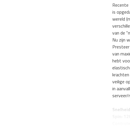
Recente f
is opged
wereld (
verschil
van de "n
Nu zijn w
Presteer
van maxim
hebt voo
elastisc
krachten 
veilige 
in aanval
serveer/r
Snelheid
Spin: 12
Controle