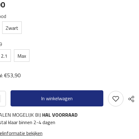
90
ood
Zwart
9
2.1
Max
€53,90
l:
In winkelwagen
ALEN MOGELIJK BIJ
HAL VOORRAAD
tal klaar binnen 2-4 dagen
elinformatie bekijken