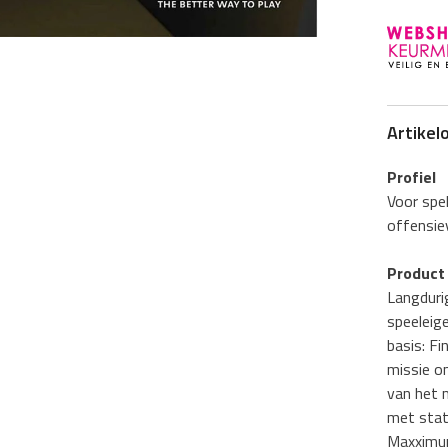
Artikel
Profiel
Voor spel
offensie
Product 
Langduri
speeleig
basis: F
missie o
van het 
met stat
Maxximum.