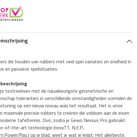
Deel
omschrijving
ers die houden van rubbers met veel spin variaties en snelheid in
ve en passieve spelsituaties.
beschrijving
ge testreeksen met de nauwkeurigste geometrische en
enschap toleranties in verschillende omstandigheden vormden de
inetuning op een nieuw niveau was het resultaat. Het is onze
m maximale precisie rubbers te creëren die voldoen aan de eisen
moderne tafeltennis. Dus, zodra je Gewo Nexxus Pro gebruikt
e-of-the-art technologie (nexxTT, N.E.P.,
Power.Play.) op je blad, weet je wat je krijgt: Het allerbeste.