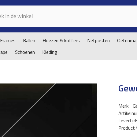
Frames
Ballen
Hoezen & koffers
Netposten
Oefenmat
Tape
Schoenen
Kleding
Gewo
Merk:
G
Artikeln
Levertijd:
Product 