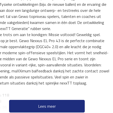
ysieke ontwikkelingen (bijv. de nieuwe ballen) en de ervaring die
aan door een langdurige ontwerp- en testreeks over de hele
met tal van Gewo topniveau spelers, talenten en coaches uit
lende vakgebieden) kwamen samen in één doel: De ontwikkeling
exxTT Generatie" rubber serie.
e trots om aan te kondigen: Missie voltooid! Geweldig spel.
 op je best. Gewo Nexxus EL Pro 43 is de perfecte combinatie
ale oppervlaktegrip (DGC40+ 2.0) en alle kracht die je nodig
r moderne spin-offensieve speelstijlen. Het vormt het snelheid-
he midden van de Gewo Nexxus EL Pro serie en toont zijn
vooral in variant-rijke, spin-aanvallende situaties. Voordelen:
opening, maXXimum balfeedback dankzij het zachte contact zowel
lende als passieve spelsituaties. Veel spin en zwier in
eturn situaties dankzij het spinrijke nexxTT toplaag.
: 118
8
Lees meer
: 96