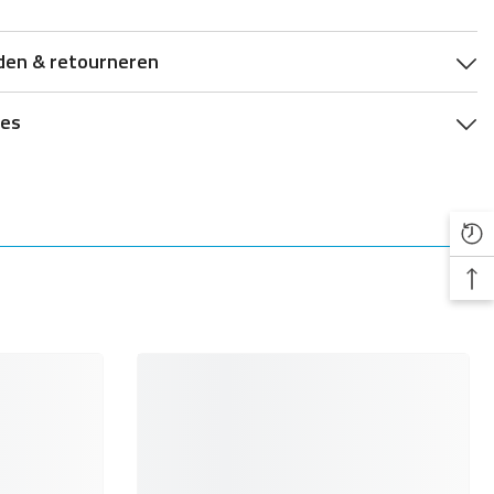
d: Medium
den & retourneren
ies