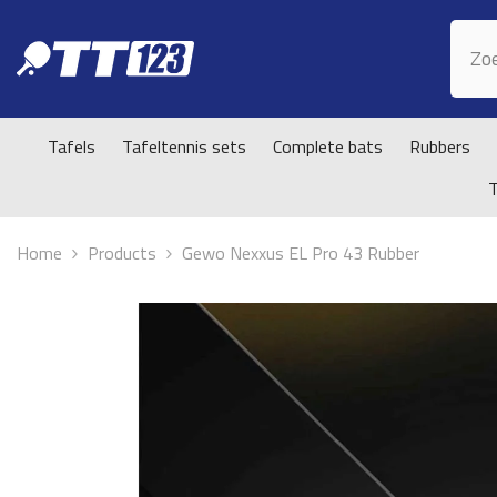
Doorgaan naar artikel
Tafels
Tafeltennis sets
Complete bats
Rubbers
Home
Products
Gewo Nexxus EL Pro 43 Rubber