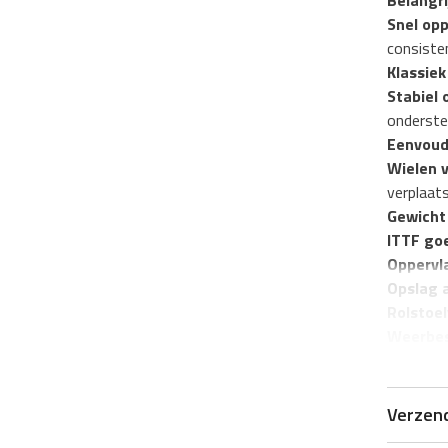
Belangr
Snel opp
consiste
Klassie
Stabiel 
onderste
Eenvoudi
Wielen v
verplaats
Gewicht 
ITTF go
Oppervla
Opslag 
Rolstoel
Weerbes
Kleur:
Gr
Verzen