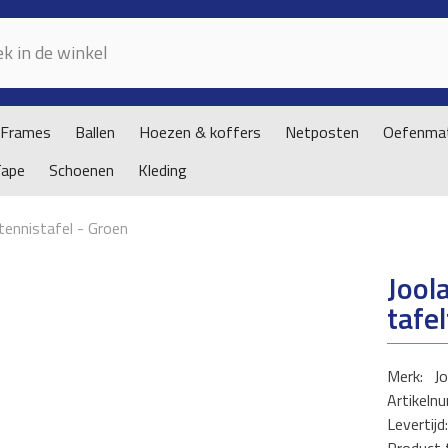
Frames
Ballen
Hoezen & koffers
Netposten
Oefenmat
Tape
Schoenen
Kleding
tennistafel - Groen
Jool
tafe
Merk:
Jo
Artikeln
Levertijd: