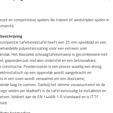
euze en competitieve spelers die trainen of wedstrijden spelen in
enruimte.
beschrijving
 competitie tafeltennistafel heeft een 25 mm speelblad en een
 behandelde polyestercoating voor een extreem snel
ervlak. Het klassieke schraagtafelontwerp is gecombineerd met
iel, gepoedercoat metalen onderstel en een betrouwbare,
 constructie. Poedercoaten is een
proces waarbij een droog
lektrostatisch op een oppervlak wordt aangebracht en
ns in een oven wordt verwarmd om een duurzame,
ende laag te vormen.
Dankzij het slimme vouwsysteem en de
ige wielen per bladhelft is de tafel eenvoudig te installeren en
aatsen. Voldoet aan de EN 14468-1 A standaard en is ITTF
urd.