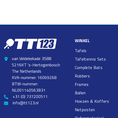
WINKEL
Tafels
van Veldekekade 358B
Tafeltennis Sets
5216KT 's-Hertogenbosch
Complete Bats
The Netherlands
Rubbers
KVK-nummer: 16069268
BTW-nummer:
Frames
NL001140563B31
Ballen
+31 (0) 737200511
Hoezen & Koffers
info@tt123.nl
Netposten
Oefenmateriaal