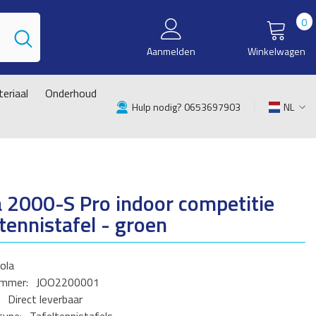
0
0
i
Aanmelden
Winkelwagen
eriaal
Onderhoud
Hulp nodig? 0653697903
NL
NL
EN
a 2000-S Pro indoor competitie
ltennistafel - groen
ola
ummer:
JOO2200001
Direct leverbaar