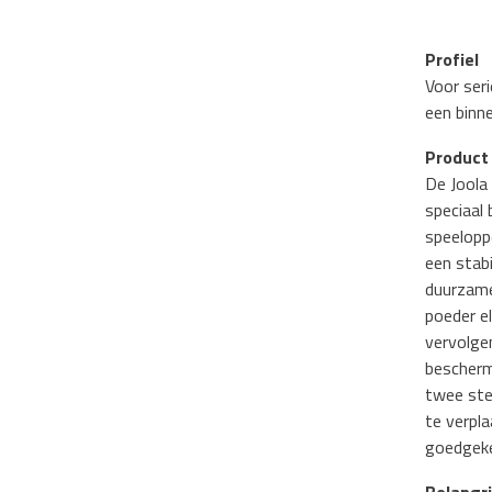
Profiel
Voor seri
een binn
Product 
De Joola
speciaal
speelopp
een stab
duurzame
poeder e
vervolge
bescherm
twee stev
te verpl
goedgeke