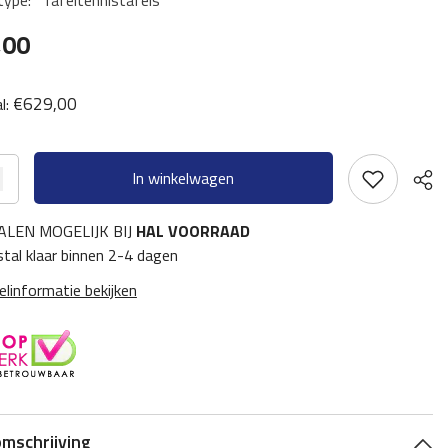
type:
Tafeltennistafels
,00
€629,00
l:
In winkelwagen
ALEN MOGELIJK BIJ
HAL VOORRAAD
tal klaar binnen 2-4 dagen
elinformatie bekijken
Deel
omschrijving