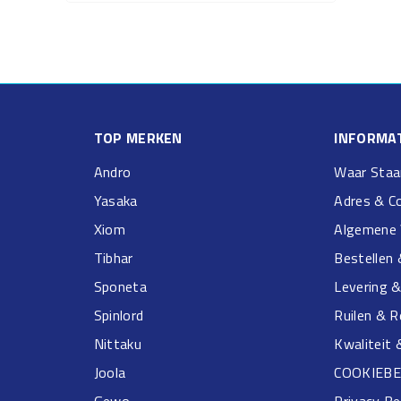
TOP MERKEN
INFORMAT
Andro
Waar Staa
Yasaka
Adres & C
Xiom
Algemene 
Tibhar
Bestellen 
Sponeta
Levering 
Spinlord
Ruilen & 
Nittaku
Kwaliteit 
Joola
COOKIEBE
Gewo
Privacy Be