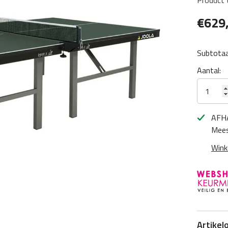
Product 
€629
Subtotaa
Aantal:
AFH
Mees
Wink
Artikel