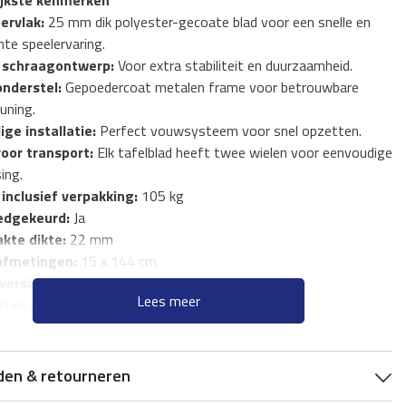
ijkste kenmerken
ervlak:
25 mm dik polyester-gecoate blad voor een snelle en
nte speelervaring.
k schraagontwerp:
Voor extra stabiliteit en duurzaamheid.
onderstel:
Gepoedercoat metalen frame voor betrouwbare
uning.
ge installatie:
Perfect vouwsysteem voor snel opzetten.
oor transport:
Elk tafelblad heeft twee wielen voor eenvoudige
ing.
inclusief verpakking:
105 kg
edgekeurd:
Ja
kte dikte:
22 mm
afmetingen:
15 x 144 cm
versie:
Nee
Lees meer
tendig:
Nee
oen
den & retourneren