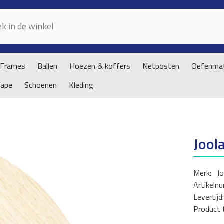
Frames
Ballen
Hoezen & koffers
Netposten
Oefenmat
Tape
Schoenen
Kleding
Jool
Merk:
Jo
Artikeln
Levertijd:
Product 