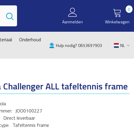
0
0
i
Aanmelden
Winkelwagen
eriaal
Onderhoud
Hulp nodig? 0653697903
NL
NL
EN
a Challenger ALL tafeltennis frame
ola
ummer:
JOO0100227
Direct leverbaar
type:
Tafeltennis frame