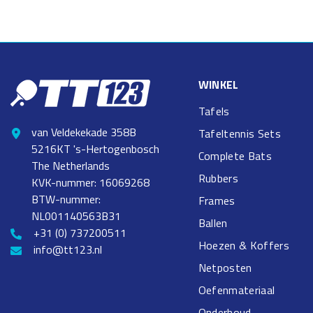
WINKEL
Tafels
van Veldekekade 358B
Tafeltennis Sets
5216KT 's-Hertogenbosch
Complete Bats
The Netherlands
Rubbers
KVK-nummer: 16069268
BTW-nummer:
Frames
NL001140563B31
Ballen
+31 (0) 737200511
Hoezen & Koffers
info@tt123.nl
Netposten
Oefenmateriaal
Onderhoud