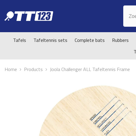
Doorgaan naar artikel
Tafels
Tafeltennis sets
Complete bats
Rubbers
Home
Products
Joola Challenger ALL Tafeltennis Frame