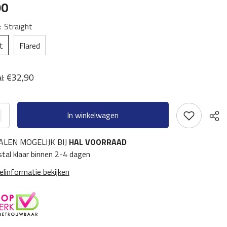
90
:
Straight
t
Flared
€32,90
l:
In winkelwagen
ALEN MOGELIJK BIJ
HAL VOORRAAD
tal klaar binnen 2-4 dagen
elinformatie bekijken
Deel