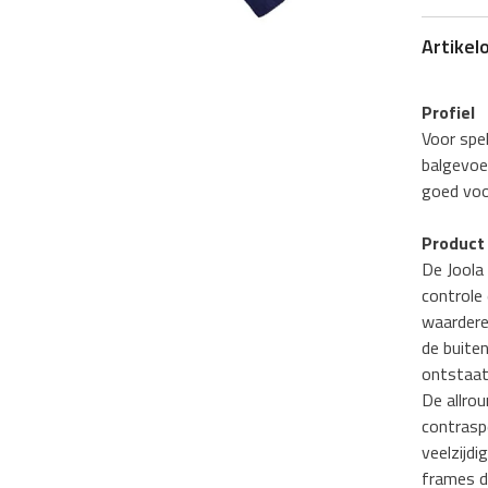
Artikel
Profiel
Voor spel
balgevoel
goed voo
Product 
De Joola 
controle 
waardere
de buite
ontstaat 
De allrou
contrasp
veelzijdi
frames d