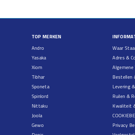
TOP MERKEN
INFORMAT
Andro
Waar Staa
Yasaka
Adres & C
Xiom
Algemene 
Tibhar
Bestellen 
Sponeta
Levering 
Spinlord
Ruilen & 
Nittaku
Kwaliteit 
Joola
COOKIEBE
Gewo
Privacy Be
Donic
Veelgeste