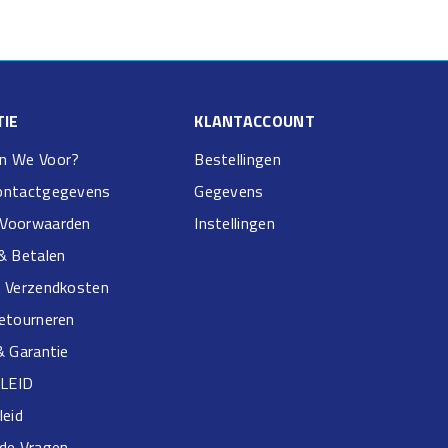
IE
KLANTACCOUNT
n We Voor?
Bestellingen
ontactgegevens
Gegevens
Voorwaarden
Instellingen
& Betalen
& Verzendkosten
Retourneren
& Garantie
LEID
leid
lde Vragen