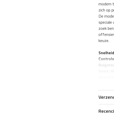
modern t
zich op 
De moder
speciale 
zoek bent
offensiev
keuze.
Snelheid
Controle
Buigster
Soort: A
Gewicht
Lagen: 
Verzen
Recenc