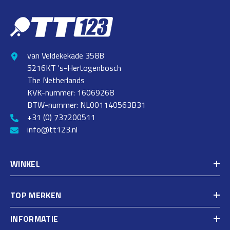
van Veldekekade 358B
5216KT 's-Hertogenbosch
The Netherlands
KVK-nummer: 16069268
BTW-nummer: NL001140563B31
+31 (0) 737200511
info@tt123.nl
WINKEL
TOP MERKEN
INFORMATIE