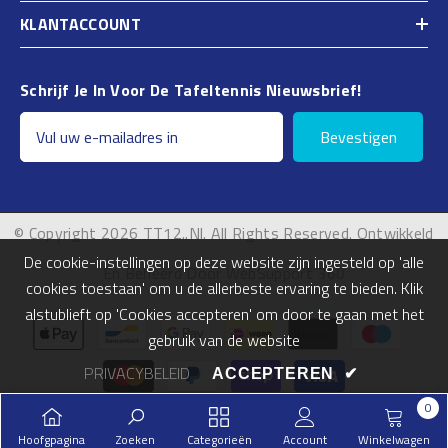
KLANTACCOUNT
Schrijf Je In Voor De Tafeltennis Nieuwsbrief!
Bevestigen
© Copyright 2026 TT12..nl. All Rights Reserved. Ontwikkeld
De cookie-instellingen op deze website zijn ingesteld op 'alle
En Beheerd Door WebSupport 360
cookies toestaan' om u de allerbeste ervaring te bieden. Klik
alstublieft op 'Cookies accepteren' om door te gaan met het
Betalingsmogelijkheden
gebruik van de website
PRIVACYBELEID
ACCEPTEREN
✔
0
0
Hoofgpagina
Zoeken
Categorieën
Account
Winkelwagen