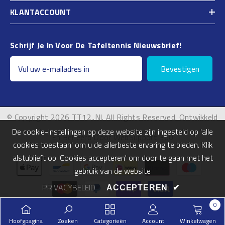
KLANTACCOUNT
Schrijf Je In Voor De Tafeltennis Nieuwsbrief!
Bevestigen
© Copyright 2026 TT12..nl. All Rights Reserved. Ontwikkeld
De cookie-instellingen op deze website zijn ingesteld op 'alle
En Beheerd Door WebSupport 360
cookies toestaan' om u de allerbeste ervaring te bieden. Klik
alstublieft op 'Cookies accepteren' om door te gaan met het
Betalingsmogelijkheden
gebruik van de website
PRIVACYBELEID
ACCEPTEREN
✔
0
0
Hoofgpagina
Zoeken
Categorieën
Account
Winkelwagen