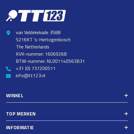
van Veldekekade 358B
5216KT 's-Hertogenbosch
The Netherlands
KVK-nummer: 16069268
BTW-nummer: NL001140563B31
+31 (0) 737200511
info@tt123.nl
WINKEL
TOP MERKEN
INFORMATIE