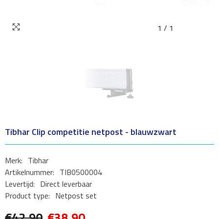
1
/
1
Tibhar Clip competitie netpost - blauwzwart
Merk:
Tibhar
Artikelnummer:
TIB0500004
Levertijd:
Direct leverbaar
Product type:
Netpost set
€42,90
€38,90