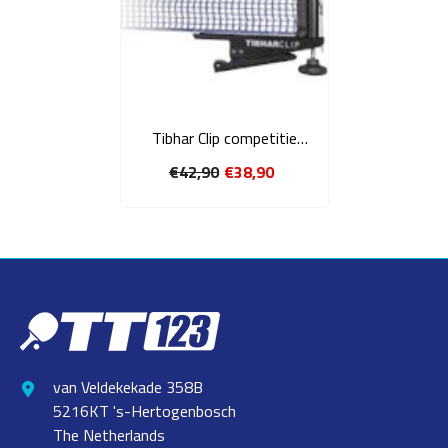
Tibhar Clip competitie
netpost - blauwzwart
€42,90
€38,90
van Veldekekade 358B
5216KT 's-Hertogenbosch
The Netherlands