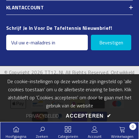
KLANTACCOUNT
Schrijf Je In Voor De Tafeltennis Nieuwsbrief!
Bevestigen
© Copyright 2026 TT12..nl. All Rights Reserved. Ontwikkeld
De cookie-instellingen op deze website zijn ingesteld op 'alle
En Beheerd Door WebSupport 360
cookies toestaan' om u de allerbeste ervaring te bieden. Klik
alstublieft op 'Cookies accepteren' om door te gaan met het
Betalingsmogelijkheden
gebruik van de website
PRIVACYBELEID
ACCEPTEREN
✔
0
0
Hoofgpagina
Zoeken
Categorieën
Account
Winkelwagen