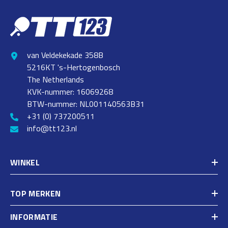
van Veldekekade 358B
5216KT 's-Hertogenbosch
The Netherlands
KVK-nummer: 16069268
BTW-nummer: NL001140563B31
+31 (0) 737200511
info@tt123.nl
WINKEL
TOP MERKEN
INFORMATIE