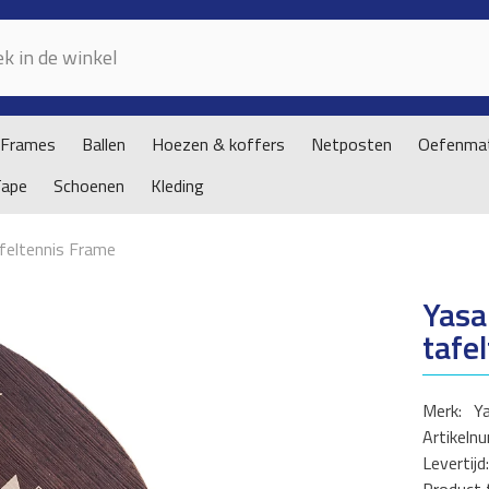
Frames
Ballen
Hoezen & koffers
Netposten
Oefenmat
Tape
Schoenen
Kleding
feltennis Frame
Yasa
tafe
Merk:
Y
Artikeln
Levertijd: