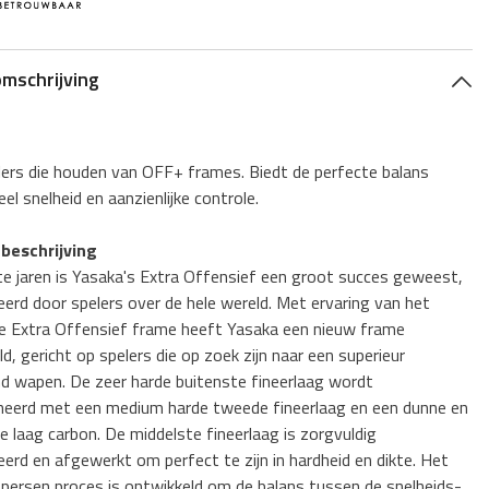
omschrijving
lers die houden van OFF+ frames. Biedt de perfecte balans
el snelheid en aanzienlijke controle.
beschrijving
te jaren is Yasaka's Extra Offensief een groot succes geweest,
erd door spelers over de hele wereld. Met ervaring van het
 Extra Offensief frame heeft Yasaka een nieuw frame
d, gericht op spelers die op zoek zijn naar een superieur
nd wapen. De zeer harde buitenste fineerlaag wordt
eerd met een medium harde tweede fineerlaag en een dunne en
te laag carbon. De middelste fineerlaag is zorgvuldig
erd en afgewerkt om perfect te zijn in hardheid en dikte. Het
n persen proces is ontwikkeld om de balans tussen de snelheids-