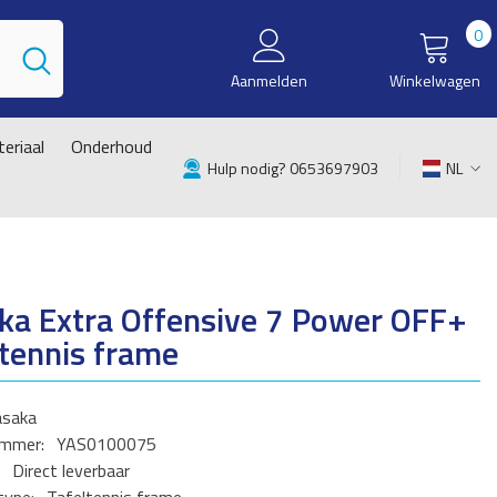
0
0
i
Aanmelden
Winkelwagen
eriaal
Onderhoud
Hulp nodig? 0653697903
NL
NL
EN
ka Extra Offensive 7 Power OFF+
ltennis frame
asaka
ummer:
YAS0100075
Direct leverbaar