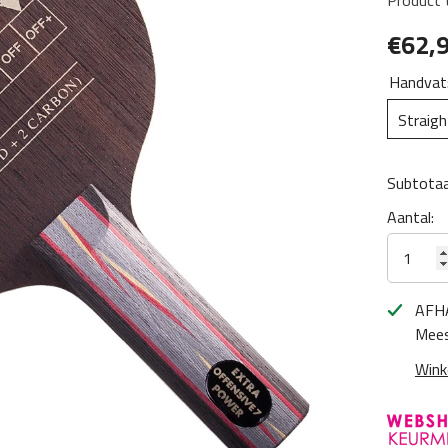
Product 
€62,
Handvat
Straigh
Subtotaa
Aantal:
AFH
Mees
Wink