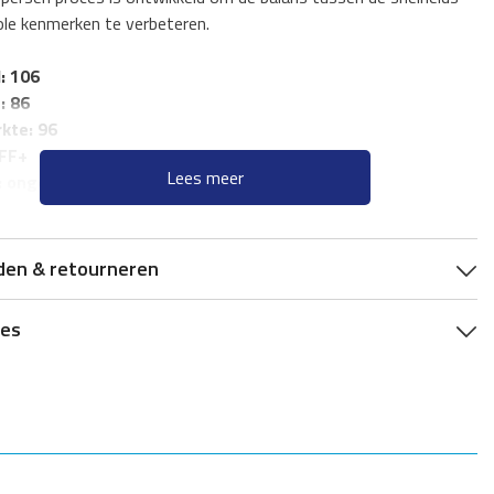
ole kenmerken te verbeteren.
: 106
: 86
kte: 96
OFF+
Lees meer
: ongeveer 85 gram
 hout + 2 carbon
den & retourneren
ies