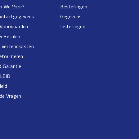
n We Voor?
Bestellingen
ontactgegevens
Gegevens
Voorwaarden
Instellingen
& Betalen
& Verzendkosten
Retourneren
& Garantie
LEID
leid
lde Vragen