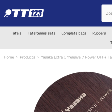
Doorgaan naar artikel
Tafels
Tafeltennis sets
Complete bats
Rubbers
Home
Products
Yasaka Extra Offensive 7 Power OFF+ Ta