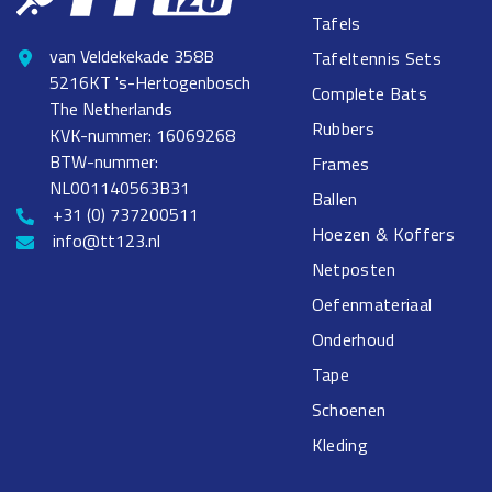
Tafels
van Veldekekade 358B
Tafeltennis Sets
5216KT 's-Hertogenbosch
Complete Bats
The Netherlands
Rubbers
KVK-nummer: 16069268
BTW-nummer:
Frames
NL001140563B31
Ballen
+31 (0) 737200511
Hoezen & Koffers
info@tt123.nl
Netposten
Oefenmateriaal
Onderhoud
Tape
Schoenen
Kleding