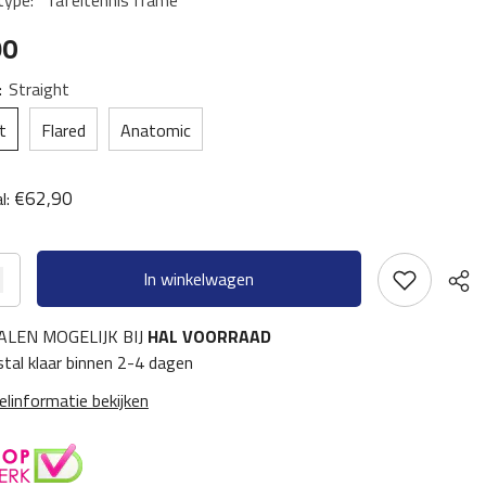
type:
Tafeltennis frame
90
:
Straight
t
Flared
Anatomic
€62,90
l:
In winkelwagen
ALEN MOGELIJK BIJ
HAL VOORRAAD
tal klaar binnen 2-4 dagen
elinformatie bekijken
Deel