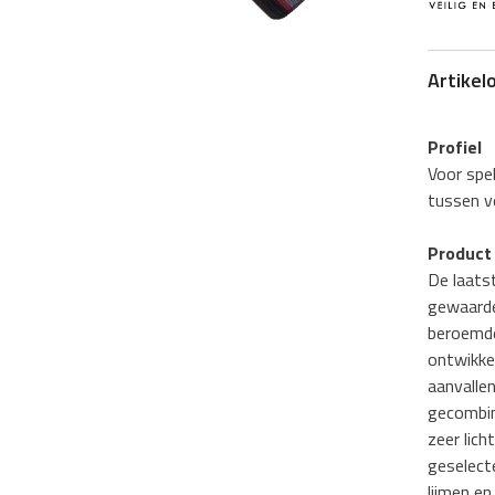
Artikel
Profiel
Voor spe
tussen ve
Product 
De laats
gewaarde
beroemde
ontwikkel
aanvalle
gecombin
zeer lich
geselecte
lijmen e