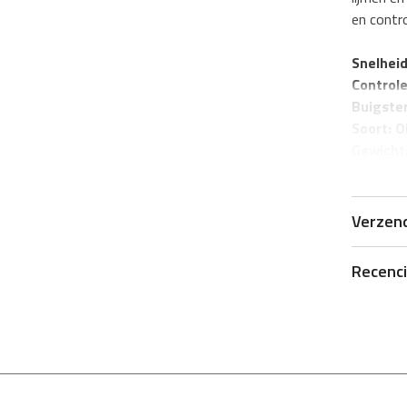
en contr
Snelheid
Controle
Buigster
Soort: 
Gewicht
Lagen: 5
Verzen
Recenc